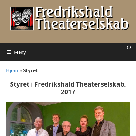
Hopp
til
innhold
Meny
Hjem
»
Styret
Styret i Fredrikshald Theaterselskab,
2017