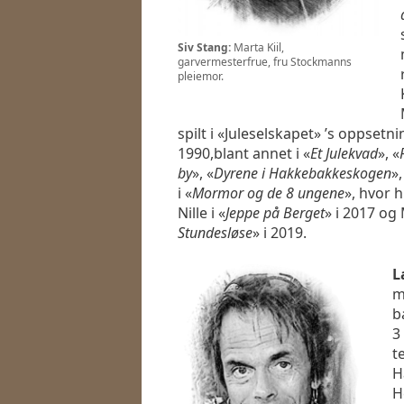
Siv Stang:
Marta Kiil,
garvermesterfrue, fru Stockmanns
pleiemor.
spilt i «Juleselskapet» ’s oppsetn
1990,blant annet i «
Et Julekvad
», «
by
», «
Dyrene i Hakkebakkeskogen
»,
i «
Mormor og de 8 ungene
», hvor 
Nille i «
Jeppe på Berget
» i 2017 og
Stundesløse
» i 2019.
L
m
b
3
t
H
H