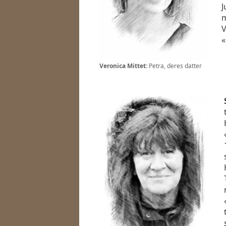
J
m
V
«
Veronica Mittet:
Petra, deres datter