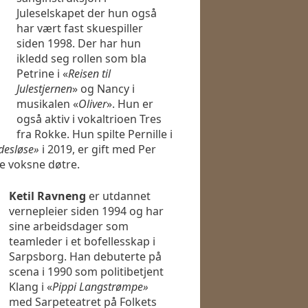
Juleselskapet der hun også
har vært fast skuespiller
siden 1998. Der har hun
ikledd seg rollen som bla
Petrine i «
Reisen til
Julestjernen
» og Nancy i
musikalen «
Oliver
». Hun er
også aktiv i vokaltrioen Tres
fra Rokke. Hun spilte Pernille i
desløse»
i 2019, er gift med Per
e voksne døtre.
Ketil Ravneng
er utdannet
vernepleier siden 1994 og har
sine arbeidsdager som
teamleder i et bofellesskap i
Sarpsborg. Han debuterte på
scena i 1990 som politibetjent
Klang i «
Pippi Langstrømpe»
med Sarpeteatret på Folkets