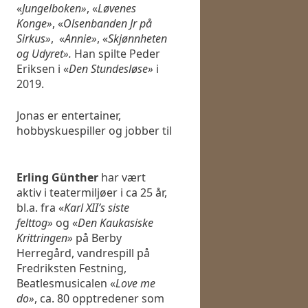
«
Jungelboken»
, «
Løvenes
Konge»
, «
Olsenbanden Jr på
Sirkus»
, «
Annie»
, «
Skjønnheten
og Udyret».
Han spilte Peder
Eriksen i «
Den Stundesløse»
i
2019.
Jonas er entertainer,
hobbyskuespiller og jobber til
Erling Günther
har vært
aktiv i teatermiljøer i ca 25 år,
bl.a. fra «
Karl XII’s siste
felttog»
og «
Den Kaukasiske
Krittringen»
på Berby
Herregård, vandrespill på
Fredriksten Festning,
Beatlesmusicalen «
Love me
do»
, ca. 80 opptredener som