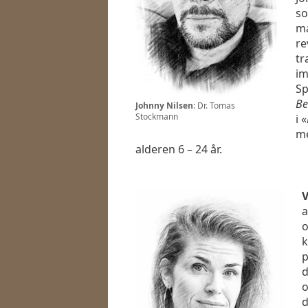
so
ma
re
tr
im
Sp
Be
Johnny Nilsen
: Dr. Tomas
Stockmann
i «
me
alderen 6 – 24 år.
V
a
o
k
p
d
o
d