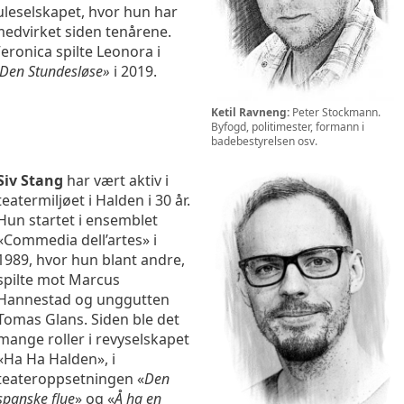
uleselskapet, hvor hun har
edvirket siden tenårene.
eronica spilte Leonora i
Den Stundesløse»
i 2019.
Ketil Ravneng:
Peter Stockmann.
Byfogd, politimester, formann i
badebestyrelsen osv.
Siv Stang
har vært aktiv i
teatermiljøet i Halden i 30 år.
Hun startet i ensemblet
«Commedia dell’artes» i
1989, hvor hun blant andre,
spilte mot Marcus
Hannestad og unggutten
Tomas Glans. Siden ble det
mange roller i revyselskapet
«Ha Ha Halden», i
teateroppsetningen «
Den
spanske flue
» og «
Å ha en