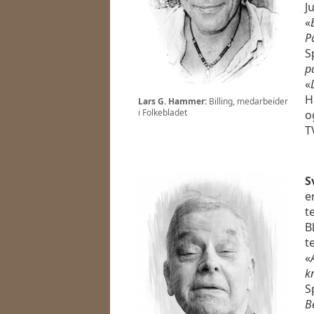
Ju
«
P
S
p
«
H
Lars G. Hammer:
Billing, medarbeider
i Folkebladet
o
T
S
e
t
B
t
«
k
S
B