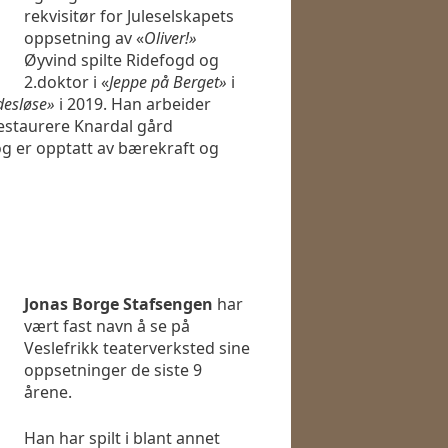
rekvisitør for Juleselskapets
oppsetning av «
Oliver!»
Øyvind spilte Ridefogd og
2.doktor i «
Jeppe på Berget»
i
desløse»
i 2019. Han arbeider
estaurere Knardal gård
g er opptatt av bærekraft og
Jonas Borge Stafsengen
har
vært fast navn å se på
Veslefrikk teaterverksted sine
oppsetninger de siste 9
årene.
Han har spilt i blant annet