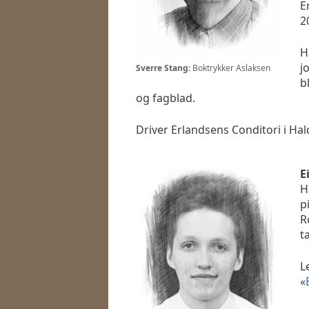
E
2
H
j
Sverre Stang:
Boktrykker Aslaksen
b
og fagblad.
Driver Erlandsens Conditori i Hal
E
H
p
R
t
L
«