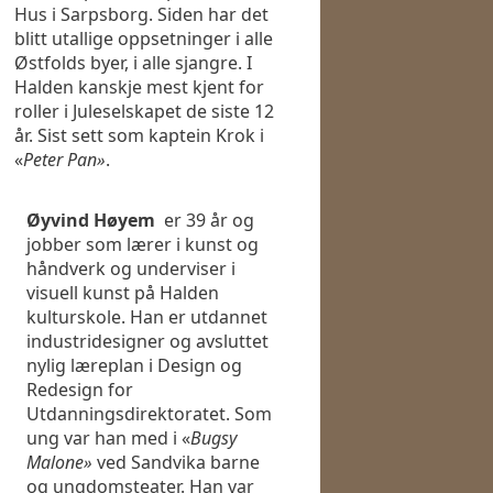
Hus i Sarpsborg. Siden har det
blitt utallige oppsetninger i alle
Østfolds byer, i alle sjangre. I
Halden kanskje mest kjent for
roller i Juleselskapet de siste 12
år. Sist sett som kaptein Krok i
«
Peter Pan»
.
Øyvind Høyem
er 39 år og
jobber som lærer i kunst og
håndverk og underviser i
visuell kunst på Halden
kulturskole. Han er utdannet
industridesigner og avsluttet
nylig læreplan i Design og
Redesign for
Utdanningsdirektoratet. Som
ung var han med i «
Bugsy
Malone»
ved Sandvika barne
og ungdomsteater. Han var