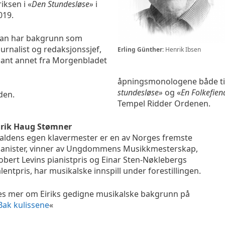
riksen i «
Den Stundesløse»
i
019.
an har bakgrunn som
ournalist og redaksjonssjef,
Erling Günther:
Henrik Ibsen
lant annet fra Morgenbladet
åpningsmonologene både til
stundesløse»
og «
En Folkefien
den.
Tempel Ridder Ordenen.
irik Haug Stømner
aldens egen klavermester er en av Norges fremste
ianister, vinner av Ungdommens Musikkmesterskap,
obert Levins pianistpris og Einar Sten-Nøklebergs
alentpris, har musikalske innspill under forestillingen.
es mer om Eiriks gedigne musikalske bakgrunn på
Bak kulissene
«