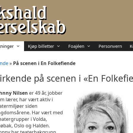
ninger
Kjøp billetter
Foajéen
Personvern
K
ende
»
På scenen i En Folkefiende
rkende på scenen i «En Folkefi
hnny Nilsen
er 49 år, jobber
m lærer, har vært aktiv i
atermiljøer siden
gdomsårene. Har vært med
teatergrupper i Volda,
øbak, Oslo og Halden.
hnny har teaterbakgrunn