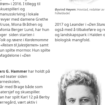
drøm
» i 2016. I tillegg til
skuespilleri og
Øyvind Høyem:
Hovstad, redaktør av
Folkebladet
manusskriving i lokale
revyer med damene Grethe
Kruse, Mona Bråthen og
2017 og Leander i «
Den Stun
Monia Berger Lund, har hun
også med å tilbakeføre og r
inger siden starten i
og landskapspark i Halden o
Folk og røvere i Kardemomme
biologisk mangfold.
 «
Reisen til Julestjernen
» samt
hun spilte mormor. Hun spilte
 Magdelone i «
Den
ars G. Hammer
har holdt på
ed teater siden
arneskolen,
 år med Brage både som
eatersjef og skuespiller.
an har spilt Karl 12 på Berby
erregård, vært aktiv i