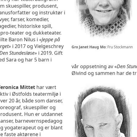
m skuespiller, produsent,
nusforfatter og instruktør i
vyer, farser, komedier,
agedier, historiske spill,
pro-teater og dukketeater.
ilte Baron Nilus i «
Jeppe på
rget»
i 2017 og Vielgeschrey
Gro Janet Haug Mo:
Fru Stockmann
Den Stundesløse»
i 2019. Gift
d Sara og har 5 barn i
vår oppsetning av «
Den Stun
Øivind og sammen har de tr
eronica Mittet
har vært
ktiv i Østfolds teatermiljø i
ver 20 år, både som danser,
oreograf, skuespiller og
rodusent. Hun er utdannet
anser, barnevernspedagog
g yogaterapeut og er blant
e faste aktørene i