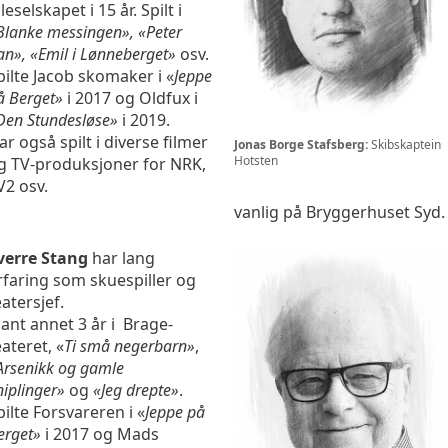
leselskapet i 15 år. Spilt i
Blanke messingen», «Peter
an», «Emil i Lønneberget»
osv.
pilte Jacob skomaker i «
Jeppe
å Berget»
i 2017 og Oldfux i
Den Stundesløse»
i 2019.
ar også spilt i diverse filmer
Jonas Borge Stafsberg:
Skibskaptein
Hotsten
g TV-produksjoner for NRK,
V2 osv.
vanlig på Bryggerhuset Syd.
verre Stang
har lang
rfaring som skuespiller og
eatersjef.
lant annet 3 år i Brage-
eateret, «
Ti små negerbarn»
,
Arsenikk og gamle
niplinger»
og
«Jeg drepte»
.
pilte Forsvareren i «
Jeppe på
erget»
i 2017 og Mads