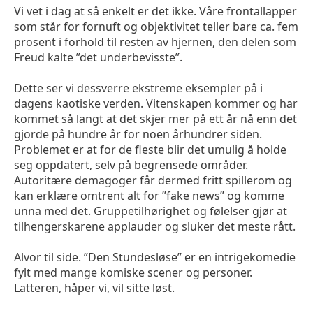
Vi vet i dag at så enkelt er det ikke. Våre frontallapper
som står for fornuft og objektivitet teller bare ca. fem
prosent i forhold til resten av hjernen, den delen som
Freud kalte ”det underbevisste”.
Dette ser vi dessverre ekstreme eksempler på i
dagens kaotiske verden. Vitenskapen kommer og har
kommet så langt at det skjer mer på ett år nå enn det
gjorde på hundre år for noen århundrer siden.
Problemet er at for de fleste blir det umulig å holde
seg oppdatert, selv på begrensede områder.
Autoritære demagoger får dermed fritt spillerom og
kan erklære omtrent alt for ”fake news” og komme
unna med det. Gruppetilhørighet og følelser gjør at
tilhengerskarene applauder og sluker det meste rått.
Alvor til side. ”Den Stundesløse” er en intrigekomedie
fylt med mange komiske scener og personer.
Latteren, håper vi, vil sitte løst.