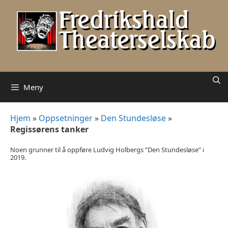
Hopp
til
innhold
Meny
Hjem
»
Oppsetninger
»
Den Stundesløse
»
Regissørens tanker
Noen grunner til å oppføre Ludvig Holbergs ”Den Stundesløse” i
2019.