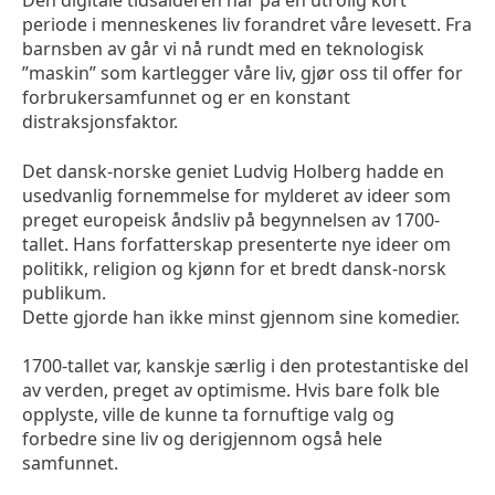
Den digitale tidsalderen har på en utrolig kort
periode i menneskenes liv forandret våre levesett. Fra
barnsben av går vi nå rundt med en teknologisk
”maskin” som kartlegger våre liv, gjør oss til offer for
forbrukersamfunnet og er en konstant
distraksjonsfaktor.
Det dansk-norske geniet Ludvig Holberg hadde en
usedvanlig fornemmelse for mylderet av ideer som
preget europeisk åndsliv på begynnelsen av 1700-
tallet. Hans forfatterskap presenterte nye ideer om
politikk, religion og kjønn for et bredt dansk-norsk
publikum.
Dette gjorde han ikke minst gjennom sine komedier.
1700-tallet var, kanskje særlig i den protestantiske del
av verden, preget av optimisme. Hvis bare folk ble
opplyste, ville de kunne ta fornuftige valg og
forbedre sine liv og derigjennom også hele
samfunnet.