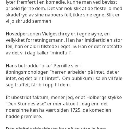
lyter fremført i en komedie, kunne man ved bevisst
arbeid fjerne dem. Det var nok slik at de fleste lo med
skadefryd av sine naboers feil, ikke sine egne. Slik er
vi jo skrudd sammen
Hovedpersonen Vielgeschrey er, i egne øyne, en
vellykket forretningsmann. Han har imidlertid en stor
feil, han er aldri tilstede i eget liv. Han er det motsatte
av det vi i dag kaller ”mindfull”.
Hans betrodde ”pike” Pernille sier i
åpningsmonologen ”herren arbeider på intet, det er
intet, og det blir til intet”. Om publikum i salen vil føle
seg truffet, får bli opp til dem.
Et ubestridt faktum, mener jeg, er at Holbergs stykke
”Den Stundesløse” er mer aktuelt i dag enn det
noensinne kan ha vært siden 1725, da komedien
hadde premiere.