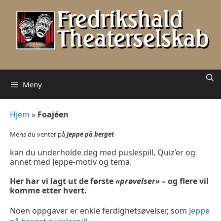
Hopp
til
innhold
Meny
Hjem
»
Foajéen
Mens du venter på
Jeppe på berget
kan du underholde deg med puslespill, Quiz’er og
annet med Jeppe-motiv og tema.
Her har vi lagt ut de første
«prøvelser»
– og flere vil
komme etter hvert.
Noen oppgaver er enkle ferdighetsøvelser, som
Jeppe