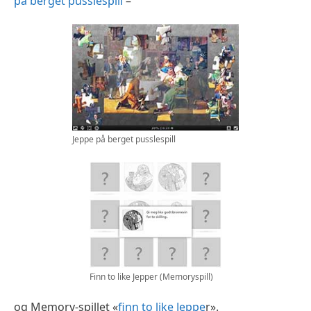
på berget pusslespill
–
Jeppe på berget pusslespill
Finn to like Jepper (Memoryspill)
og Memory-spillet «
finn to like Jeppe
r».