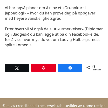
Vi har også planer om å tilby et «Grunnkurs i
Jeppeologi» – hvor du kan prøve deg på oppgaver
med høyere vanskelighetsgrad.
Etter hvert vil vi også dele ut «utmerkelser» (Diplomer
og «Badges») du kan legge ut på din Facebook-side,
for å vise hvor mye du vet om Ludvig Holbergs mest
spilte komedie.
0
Tweet
Pin
Share
SHARES
© 2026 Fredrikshald Theaterselskab. Utviklet av
Nome Design