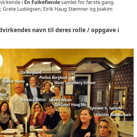
dvirkende i
En Folkefiende
samlet for første gang.
r, Grete Ludvigsen, Eirik Haug Stømner og Joakim
irkendes navn til deres rolle / oppgave i