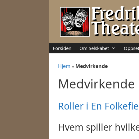
Hopp
til
innhold
Forsiden
Om Selskabet
Oppset
Hjem
»
Medvirkende
Medvirkende
Roller i En Folkefi
Hvem spiller hvilke