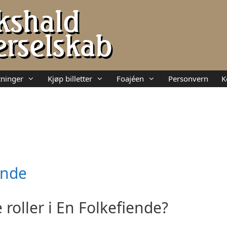
ninger
Kjøp billetter
Foajéen
Personvern
K
ende
 roller i En Folkefiende?