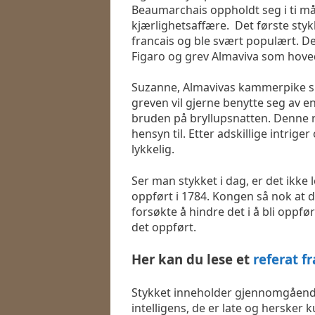
Beaumarchais oppholdt seg i ti mån
kjærlighetsaffære. Det første stykk
francais og ble svært populært. 
Figaro og grev Almaviva som hove
Suzanne, Almavivas kammerpike ska
greven vil gjerne benytte seg av en
bruden på bryllupsnatten. Denne re
hensyn til. Etter adskillige intrige
lykkelig.
Ser man stykket i dag, er det ikke l
oppført i 1784. Kongen så nok at d
forsøkte å hindre det i å bli oppfø
det oppført.
Her kan du lese et
referat f
Stykket inneholder gjennomgående
intelligens, de er late og hersker 