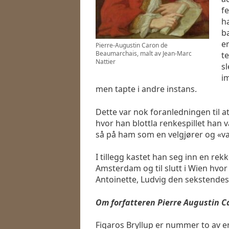
f
h
b
e
Pierre-Augustin Caron de
Beaumarchais, malt av Jean-Marc
t
Nattier
sl
i
men tapte i andre instans.
Dette var nok foranledningen til at
hvor han blottla renkespillet han v
så på ham som en velgjører og «v
I tillegg kastet han seg inn en re
Amsterdam og til slutt i Wien hvor
Antoinette, Ludvig den sekstendes
Om forfatteren
Pierre Augustin 
Figaros Bryllup er nummer to av en 