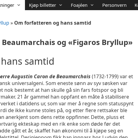
ninger
Kjøp billetter
Foajéen
Personvern
K
llup
»
Om forfatteren og hans samtid
e Beaumarchais og «Figaros Bryllup»
 hans samtid
ierre Augustin Caron de Beaumarchais
(1732-1799) var et
ransk universalgeni. Som eneste sønn av syv søsken var
t nok bestemt at han skulle gå sin fars fotspor og bli
rmaker. 21 år gammel han oppfant en måte å stabilisere
rverket i datidens ur, som var mer å regne som statuspynt
rdi de ikke kunne stoles på, og etter flere rettsaker ble
an anerkjent som dens rette oppfinner. Dette, pluss et
ortvarig ekteskap med en rik enke som døde før det
dde gått et år, skaffet han økonomi til å kjøpe seg en
delstittel. Derigjennom fikk han innpass hos Ludvig den