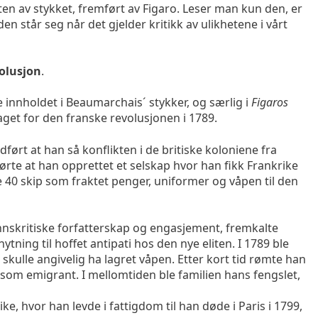
en av stykket, fremført av Figaro. Leser man kun den, er
n står seg når det gjelder kritikk av ulikhetene i vårt
olusjon
.
ke innholdet i Beaumarchais´ stykker, og særlig i
Figaros
aget for den franske revolusjonen i 1789.
rt at han så konflikten i de britiske koloniene fra
rte at han opprettet et selskap hvor han fikk Frankrike
e 40 skip som fraktet penger, uniformer og våpen til den
nnskritiske forfatterskap og engasjement, fremkalte
ning til hoffet antipati hos den nye eliten. I 1789 ble
n skulle angivelig ha lagret våpen. Etter kort tid rømte han
 som emigrant. I mellomtiden ble familien hans fengslet,
ike, hvor han levde i fattigdom til han døde i Paris i 1799,