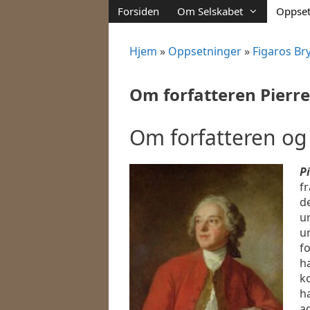
Hopp
Forsiden
Om Selskabet
Oppset
til
innhold
Hjem
»
Oppsetninger
»
Figaros Bry
Om forfatteren Pierr
Om forfatteren og
P
f
de
u
u
fo
h
k
ha
a