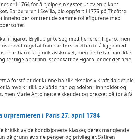
eder i 1764 for å hjelpe sin søster ut av en pikant
et, Barbereren i Sevilla, ble oppført i 1775 på Theâtre
Det inneholder omtrent de samme rollefigurene med
dpersoner.
l i Figaros Bryllup gifte seg med tjeneren Figaro, men
 uskrevet regel at han har førsteretten til å ligge med
tt har han riktig nok avskrevet, men dette tar han ikke
r og festlige opptrinn iscenesatt av Figaro, ender det hele
ett å forstå at det kunne ha slik eksplosiv kraft da det ble
et lå mye kritikk av både han og adelen i innholdet og
rt, men Marie Antoinette elsket det og presset på for å få
ra urpremieren i Paris 27. april 1784
 kritikk av de kondisjonerte klasser, deres manglende
kun på grunn av sine penger og privilegier. Satiren