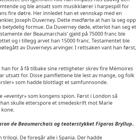
emtende og ble ansatt som musikklærer i harpespill for
ans fire døtre. Her innledet han et vennskap med en
ankier, Joseph Duverney. Dette medførte at han la seg opp
n betydelig formue. Da Duverney døde, etterlot han seg et
estamente der Beaumarchais’ gjeld på 75000 franc ble
ettet og i tillegg arvet han 15000 franc. Testamentet ble
møtegått av Duverneys arvinger. I rettsaken vant han først,
 han for å få tilbake sine rettigheter skrev fire Mémoires
ar utsatt for. Disse pamflettene ble lest av mange, og folk
arsler» som hadde blottlagt et samfunnsonde.
kke «eventyr» som kongens spion. Først i London så
 han skulle etterspore et smedeskrift mot Marie
 kone.
Caron de Beaumarchais og teaterstykket
Figaros Bryllup
.
trilogi. De foregår alle i Spania. Der hadde