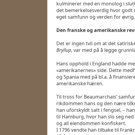
kulminerer med en monolog i slutt
det bemerkelsesverdig hvor godt de
eget samfunn og verden for øvrig.
Den franske og amerikanske rev
Det er ingen tvil om at det satiris
Bryllup
, var med på å legge grunnl
Hans opphold i England hadde medfø
«amerikanernes» side. Dette medfø
og Spania med på bl.a. å finansier
amerikanske hæren.
Til tross for Beaumarchais’ samfu
rikdommen hans og den nære tilknyt
han uforskyldt satt i fengsel, – ha
til Hamburg, hvor han slo seg ned
og all eiendommen konfiskert.
I 1796 vendte han tilbake til Frankr