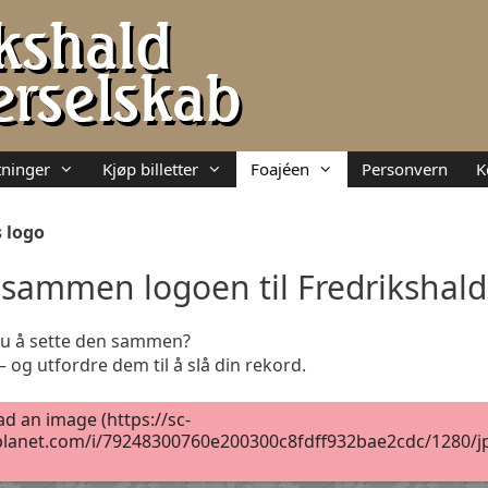
ninger
Kjøp billetter
Foajéen
Personvern
K
 logo
 sammen logoen til Fredrikshald
 du å sette den sammen?
og utfordre dem til å slå din rekord.