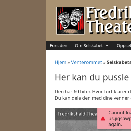
Hopp
til
innhold
Forsiden
Om Selskabet
Oppset
Hjem
»
Venterommet
»
Selskabets
Her kan du pussle
Den har 60 biter. Hvor fort klarer
Du kan dele den med dine venner – 