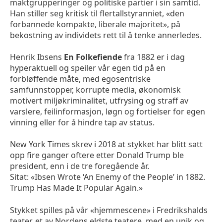
maktgrupperinger og politiske partier i sin samtid.
Han stiller seg kritisk til flertallstyranniet, «den
forbannede kompakte, liberale majoritet», på
bekostning av individets rett til å tenke annerledes.
Henrik Ibsens
En Folkefiende
fra 1882 er i dag
hyperaktuell og speiler vår egen tid på en
forbløffende måte, med egosentriske
samfunnstopper, korrupte media, økonomisk
motivert miljøkriminalitet, utfrysing og straff av
varslere, feilinformasjon, løgn og fortielser for egen
vinning eller for å hindre tap av status.
New York Times skrev i 2018 at stykket har blitt satt
opp fire ganger oftere etter Donald Trump ble
president, enn i de tre foregående år.
Sitat: «Ibsen Wrote ‘An Enemy of the People’ in 1882.
Trump Has Made It Popular Again.»
Stykket spilles på vår «hjemmescene» i Fredrikshalds
teater, et av Nordens eldste teatere, med en unik og