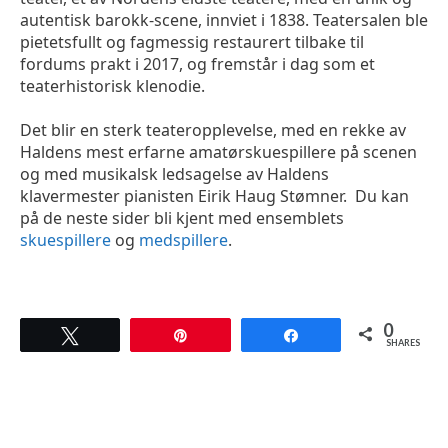
autentisk barokk-scene, innviet i 1838. Teatersalen ble
pietetsfullt og fagmessig restaurert tilbake til
fordums prakt i 2017, og fremstår i dag som et
teaterhistorisk klenodie.
Det blir en sterk teateropplevelse, med en rekke av
Haldens mest erfarne amatørskuespillere på scenen
og med musikalsk ledsagelse av Haldens
klavermester pianisten Eirik Haug Stømner. Du kan
på de neste sider bli kjent med ensemblets
skuespillere
og
medspillere
.
0
Tweet
Pin
Share
SHARES