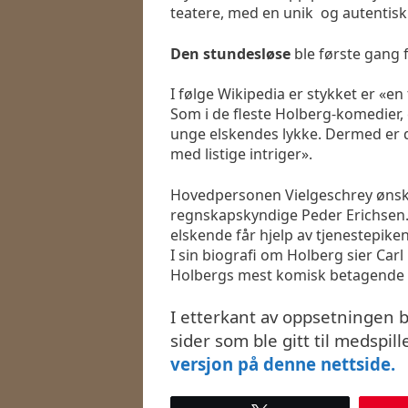
teatere, med en unik og autentisk 
Den stundesløse
ble første gang f
I følge Wikipedia er stykket er «e
Som i de fleste Holberg-komedier,
unge elskendes lykke. Dermed er d
med listige intriger».
Hovedpersonen Vielgeschrey ønsker
regnskapskyndige Peder Erichsen.
elskende får hjelp av tjenestepike
I sin biografi om Holberg sier Carl
Holbergs mest komisk betagende s
I etterkant av oppsetningen 
sider som ble gitt til medspill
versjon på denne nettside.