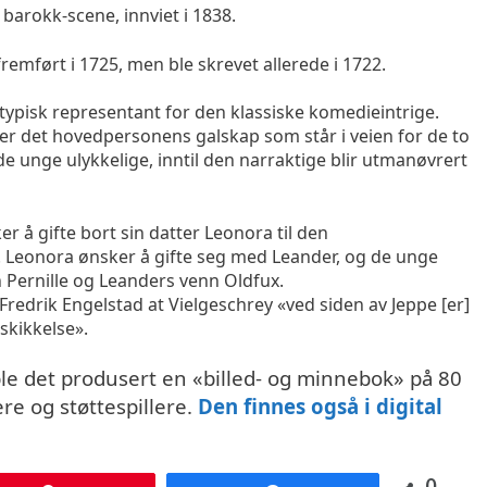
barokk-scene, innviet i 1838.
remført i 1725, men ble skrevet allerede i 1722.
n typisk representant for den klassiske komedieintrige.
 er det hovedpersonens galskap som står i veien for de to
e unge ulykkelige, inntil den narraktige blir utmanøvrert
 å gifte bort sin datter Leonora til den
 Leonora ønsker å gifte seg med Leander, og de unge
n Pernille og Leanders venn Oldfux.
 Fredrik Engelstad at Vielgeschrey «ved siden av Jeppe [er]
kikkelse».
ble det produsert en «billed- og minnebok» på 80
ere og støttespillere.
Den finnes også i digital
0