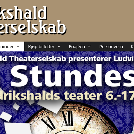
ninger
Kjøp billetter
Foajéen
Personvern
K