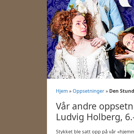
Hjem
»
Oppsetninger
»
Den Stund
Vår andre oppsetn
Ludvig Holberg, 6
Stykket ble satt opp på vår «hjemm