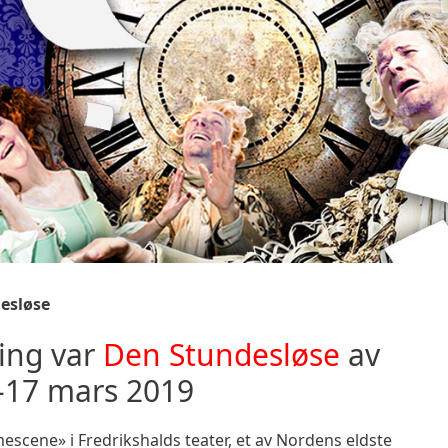
esløse
ing var
Den Stundesløse
av
.-17 mars 2019
escene» i Fredrikshalds teater, et av Nordens eldste