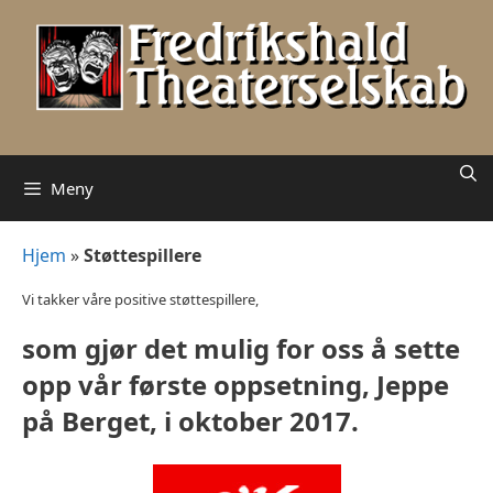
Hopp
til
innhold
Meny
Hjem
»
Støttespillere
Vi takker våre positive støttespillere,
som gjør det mulig for oss å sette
opp vår første oppsetning, Jeppe
på Berget, i oktober 2017.